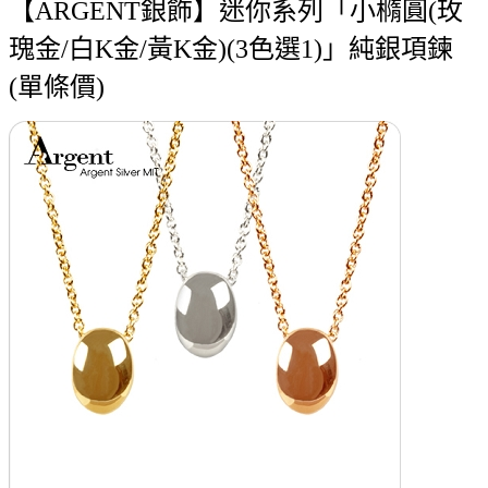
【ARGENT銀飾】迷你系列「小橢圓(玫
瑰金/白K金/黃K金)(3色選1)」純銀項鍊
(單條價)