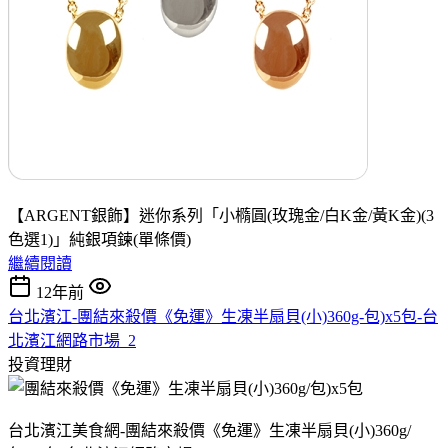
【ARGENT銀飾】迷你系列「小橢圓(玫瑰金/白K金/黃K金)(3
色選1)」純銀項鍊(單條價)
繼續閱讀
12年前
台北濱江-團結來殺價《免運》生凍半扇貝(小)360g-包)x5包-台
北濱江網路市場_2
投資理財
台北濱江美食網-團結來殺價《免運》生凍半扇貝(小)360g/