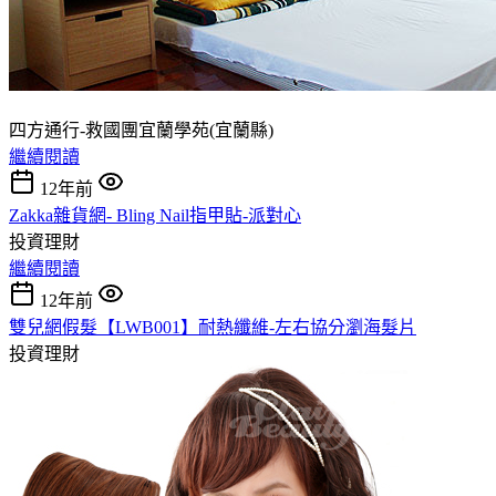
四方通行-救國團宜蘭學苑(宜蘭縣)
繼續閱讀
12年前
Zakka雜貨網- Bling Nail指甲貼-派對心
投資理財
繼續閱讀
12年前
雙兒網假髮【LWB001】耐熱纖維-左右協分瀏海髮片
投資理財