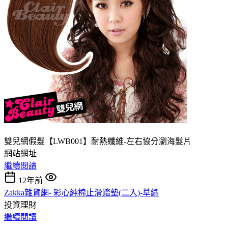
雙兒網假髮【LWB001】耐熱纖維-左右協分瀏海髮片
網站網址
繼續閱讀
12年前
Zakka雜貨網- 彩心純棉止滑踏墊(二入)-草綠
投資理財
繼續閱讀