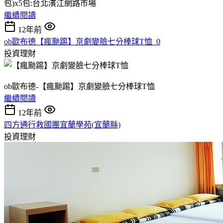
包)x5包:台北濱江網路市場
繼續閱讀
12年前
ob歐布德【瘋颱踢】京劇變臉七分棒球T恤_0
投資理財
ob歐布德-【瘋颱踢】京劇變臉七分棒球T恤
繼續閱讀
12年前
四方通行救國團宜蘭學苑(宜蘭縣)
投資理財