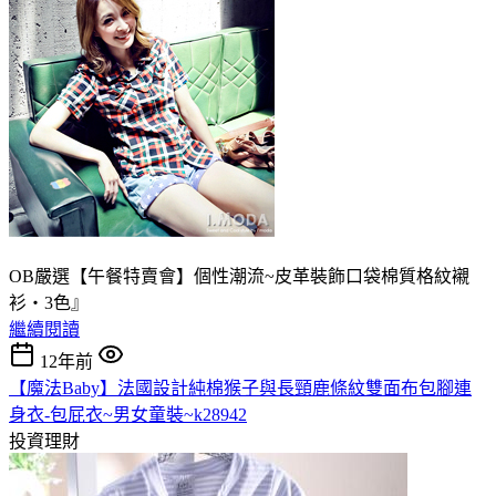
OB嚴選【午餐特賣會】個性潮流~皮革裝飾口袋棉質格紋襯
衫‧3色』
繼續閱讀
12年前
【魔法Baby】法國設計純棉猴子與長頸鹿條紋雙面布包腳連
身衣-包屁衣~男女童裝~k28942
投資理財