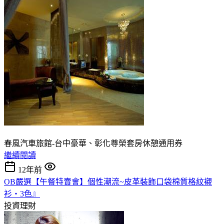
春風汽車旅館-台中豪華、彰化尊榮套房休憩通用券
繼續閱讀
12年前
OB嚴選【午餐特賣會】個性潮流~皮革裝飾口袋棉質格紋襯
衫‧3色』
投資理財