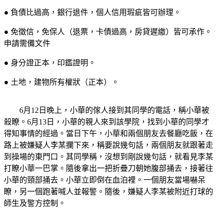
● 負債比過高，銀行退件，個人信用瑕疵皆可辦理。
● 免徵信，免保人（退票，卡債過高，房貸遲繳）皆可承作。
申請需備文件
● 身分證正本，印鑑證明。
● 土地，建物所有權狀（正本）。
6月12日晚上，小華的傢人接到其同學的電話，稱小華被
殺瞭。6月13日，小華的親人來到該學院，找到小華的同學才
得知事情的經過。當日下午，小華和兩個朋友去餐廳吃飯，在
路上被嫌疑人李某攔下來，稱要說幾句話，兩個朋友就跟著走
到操場的東門口。其同學稱，沒想到剛說幾句話，就看見李某
打瞭小華一巴掌。隨後拿出一把折疊刀朝她腹部捅去，接著往
小華的頸部捅去。小華立即倒在血泊裡。一個朋友當場嚇呆
瞭，另一個跑著喊人並報警。隨後，嫌疑人李某被附近打球的
師生及警方控制。