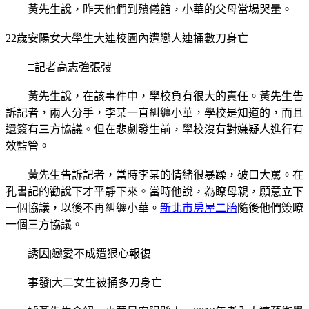
黃先生說，昨天他們到殯儀館，小華的父母當場哭暈。
22歲安陽女大學生大連校園內遭戀人連捅數刀身亡
□記者高志強張弢
黃先生說，在該事件中，學校負有很大的責任。黃先生告
訴記者，兩人分手，李某一直糾纏小華，學校是知道的，而且
還簽有三方協議。但在悲劇發生前，學校沒有對嫌疑人進行有
效監管。
黃先生告訴記者，當時李某的情緒很暴躁，破口大罵。在
孔書記的勸說下才平靜下來。當時他說，為瞭母親，願意立下
一個協議，以後不再糾纏小華。
新北市房屋二胎
隨後他們簽瞭
一個三方協議。
誘因|戀愛不成遭狠心報復
事發|大二女生被捅多刀身亡