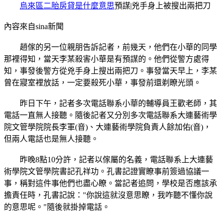
烏來區二胎房貸是什麼意思
預謀|兇手身上被搜出兩把刀
內容來自sina新聞
趙傢的另一位親朋告訴記者，前幾天，他們在小華的同學
那裡得知，當天李某殺害小華是有預謀的。他們從警方處得
知，事發後警方從兇手身上搜出兩把刀。事發當天早上，李某
曾在寢室裡放話，一定要殺死小華，事發前還剃瞭光頭。
昨日下午，記者多次電話聯系小華的輔導員王歡老師，其
電話一直無人接聽。隨後記者又分別多次電話聯系大連藝術學
院文管學院院長李軍(音)、大連藝術學院負責人餘加佑(音)，
但兩人電話也是無人接聽。
昨晚8點10分許，記者以傢屬的名義，電話聯系上大連藝
術學院文管學院書記孔祥功。孔書記證實瞭事前簽過協議一
事，稱對這件事他們也盡心瞭。當記者追問，學校是否應該承
擔責任時，孔書記說："你說這就沒意思瞭，我咋聽不懂你說
的意思呢。"隨後就掛掉電話。