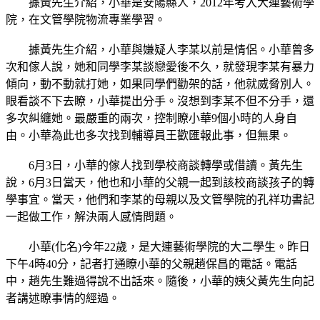
據黃先生介紹，小華是安陽縣人，2012年考入大連藝術學
院，在文管學院物流專業學習。
據黃先生介紹，小華與嫌疑人李某以前是情侶。小華曾多
次和傢人說，她和同學李某談戀愛後不久，就發現李某有暴力
傾向，動不動就打她，如果同學們勸架的話，他就威脅別人。
眼看談不下去瞭，小華提出分手。沒想到李某不但不分手，還
多次糾纏她。最嚴重的兩次，控制瞭小華9個小時的人身自
由。小華為此也多次找到輔導員王歡匯報此事，但無果。
6月3日，小華的傢人找到學校商談轉學或借讀。黃先生
說，6月3日當天，他也和小華的父親一起到該校商談孩子的轉
學事宜。當天，他們和李某的母親以及文管學院的孔祥功書記
一起做工作，解決兩人感情問題。
小華(化名)今年22歲，是大連藝術學院的大二學生。昨日
下午4時40分，記者打通瞭小華的父親趙保昌的電話。電話
中，趙先生難過得說不出話來。隨後，小華的姨父黃先生向記
者講述瞭事情的經過。