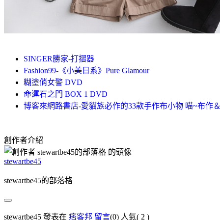
SINGER勝家-打摺器
Fashion99-《小美日系》Pure Glamour
糊塗俏女警 DVD
命運石之門 BOX 1 DVD
博客來網路書店-愛貓族必作的33款手作布小物 喵~布作＆
創作者介紹
stewartbe45
stewartbe45的部落格
stewartbe45 發表在
痞客邦
留言
(0)
人氣(
2
)