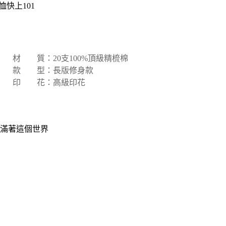
恤快上101
材 質：20支100%頂級精梳棉
款 型：長版修身款
印 花：高級印花
充滿著這個世界