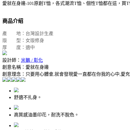
愛就在身邊-101原創T恤，各式潮流T恤、個性T恤都在這，買T
商品介绍
產 地：台灣設計生產
版 型：女版修身
厚 度：適中
設計師：
米鵝 / 彰化
創意名稱：
愛就在身邊
創意理念：
只要用心體會,就會發現愛一直都在你我的心中,愛
舒適不扎身。
高質感油墨印花，耐洗不脫色。