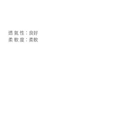
透 氣 性：良好
柔 軟 度：柔軟