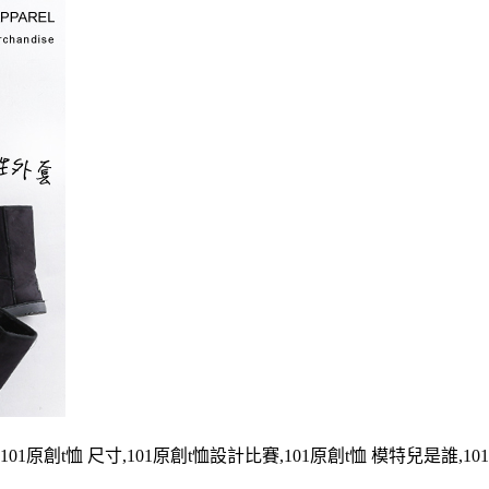
面,101原創t恤 尺寸,101原創t恤設計比賽,101原創t恤 模特兒是誰,10