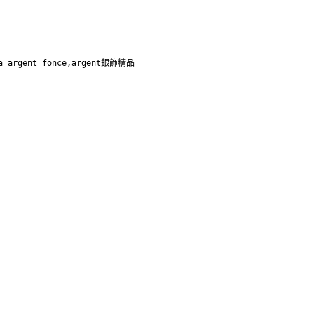
a argent fonce,argent銀飾精品