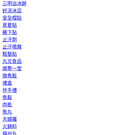
三明治冰餅
好涼冰店
安全帽貼
易夏貼
腋下貼
止汗劑
止汗噴霧
鞋墊貼
丸文食品
旗聚一堂
旗魚鬆
禮盒
伴手禮
魚鬆
肉乾
魚丸
天婦羅
火鍋料
福州丸