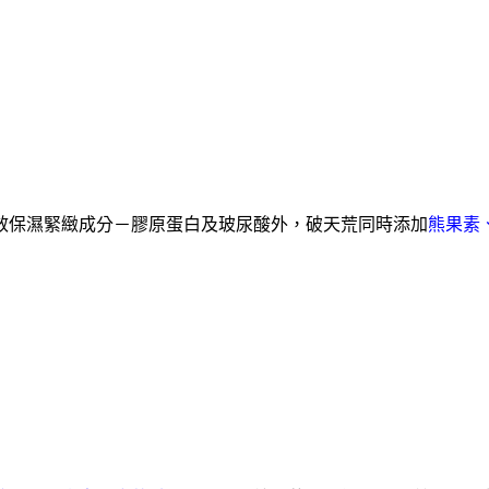
效保濕緊緻成分－膠原蛋白及玻尿酸外，破天荒同時添加
熊果素