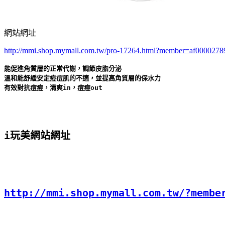
網站網址
http://mmi.shop.mymall.com.tw/pro-17264.html?member=af0000278
能促進角質層的正常代謝，調節皮脂分泌 

溫和能舒緩安定痘痘肌的不適，並提高角質層的保水力 

有效對抗痘痘，清爽in，痘痘out   

i玩美網站網址
http://mmi.shop.mymall.com.tw/?membe