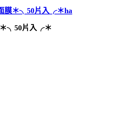
荳面膜＊╮50片入╭＊ha
面膜＊╮50片入╭＊