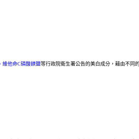
、
維他命
磷酸鎂鹽
等行政院衛生署公告的美白成分，藉由不同
C