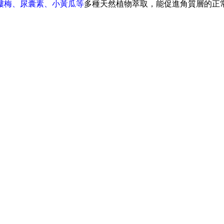
縷梅
、
尿囊素
、
小黃瓜
等
多種天然植物萃取，能促進角質層的正