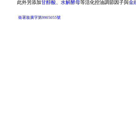
此外另添加
甘醇酸
、水解酵母
等活化控油調節因子與
金
衛署妝廣字第9905055號