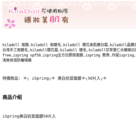
kiladoll 面膜,kiladoll 假睫毛,kiladoll 櫻花美肌嫩白霜,kiladoll
台灣手工假睫毛,kiladoll櫻花霜,kiladoll 睫毛,kiladoll甘草薏仁水嫩煥白面膜
free,ispring spf50,ispring全方位膠原面膜,ispring 教學,丹堤ispring
清爽保濕防曬噴霧
特價商品: ＊╮ iSpring╭＊ 美白抗荳面膜＊╮50片入╭＊
商品介绍
iSpring美白抗荳面膜50片入