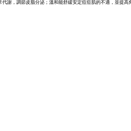
常代謝，調節皮脂分泌；溫和能舒緩安定痘痘肌的不適，並提高